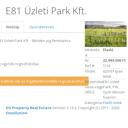
E81 Üzleti Park Kft.
Weblap
Gyorskeresés
81 Üzleti Park Kft. - Minden jog fenntartva
Hirdetés
Eladó
a:
Ár:
32.944.000 Ft
j ügynök regisztrációja
Ref #:
T/10
Főcím:
023/61 Ipari
telek
Kattints ide az ingatlanközvetítői regisztrációhoz
Közterület
E81 Üzleti
neve vagy
Park, Pér,
HRSZ:
Győr-Moson-
Sopron
Kategória:
Eladó telek
OS Property Real Estate
Version 3.13.3, Copyright (C) 2011 - 2026
Ossolution