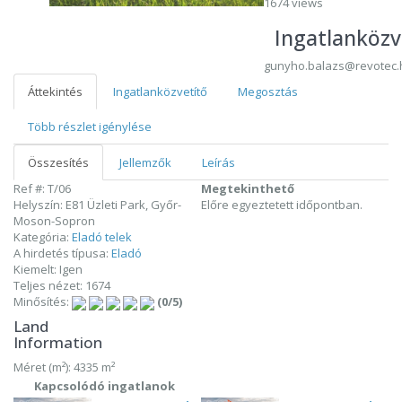
1674 views
Ingatlanközv
gunyho.balazs@revotec.
Áttekintés
Ingatlanközvetítő
Megosztás
Több részlet igénylése
Összesítés
Jellemzők
Leírás
Ref #: T/06
Megtekinthető
Helyszín: E81 Üzleti Park, Győr-
Előre egyeztetett időpontban.
Moson-Sopron
Kategória:
Eladó telek
A hirdetés típusa:
Eladó
Kiemelt: Igen
Teljes nézet: 1674
Minősítés:
(0/5)
Land
Information
Méret (m²): 4335 m²
Kapcsolódó ingatlanok