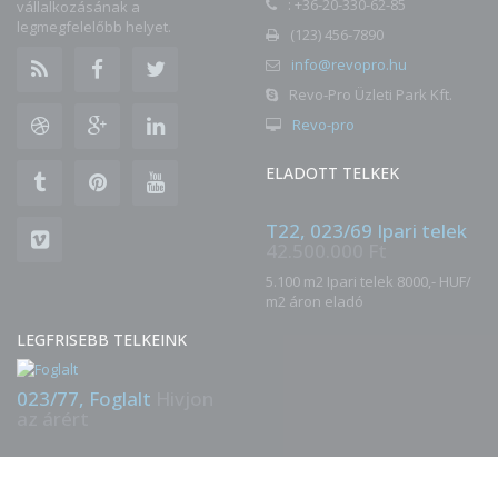
: +36-20-330-62-85
vállalkozásának a
legmegfelelőbb helyet.
(123) 456-7890
info@revopro.hu
Revo-Pro Üzleti Park Kft.
Revo-pro
ELADOTT TELKEK
T22, 023/69 Ipari telek
42.500.000 Ft
5.100 m2 Ipari telek 8000,- HUF/
m2 áron eladó
LEGFRISEBB TELKEINK
023/77, Foglalt
Hivjon
az árért