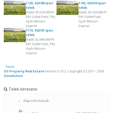
T/20, 023/80 Ipari
T/05, 023/54 Ipari
telek
telek
Eladó
35.016.000 Ft
Eladó
36.120.000 Ft
E81 Üzleti Park, Pér,
E81 Üzleti Park,
Győr-Moson-
Győr-Moson-
Sopron
Sopron
T/10, 023/61 Ipari
telek
Eladó
32.944.000 Ft
E81 Üzleti Park, Pér,
Győr-Moson-
Sopron
Tweet
OS Property Real Estate
Version 3.13.3, Copyright (C) 2011 - 2026
Ossolution
Telek keresése
Alap információk
Ár: