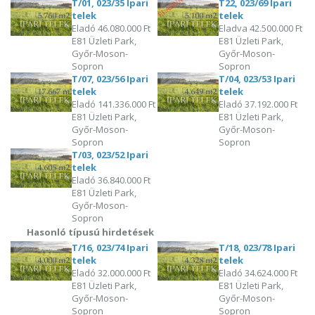
T/01, 023/35 Ipari
T22, 023/69 Ipari
telek
telek
Eladó
46.080.000 Ft
Eladva
42.500.000 Ft
E81 Üzleti Park,
E81 Üzleti Park,
Győr-Moson-
Győr-Moson-
Sopron
Sopron
T/07, 023/56 Ipari
T/04, 023/53 Ipari
telek
telek
Eladó
141.336.000 Ft
Eladó
37.192.000 Ft
E81 Üzleti Park,
E81 Üzleti Park,
Győr-Moson-
Győr-Moson-
Sopron
Sopron
T/03, 023/52 Ipari
telek
Eladó
36.840.000 Ft
E81 Üzleti Park,
Győr-Moson-
Sopron
Hasonló típusú hirdetések
T/16, 023/74 Ipari
T/18, 023/78 Ipari
telek
telek
Eladó
32.000.000 Ft
Eladó
34.624.000 Ft
E81 Üzleti Park,
E81 Üzleti Park,
Győr-Moson-
Győr-Moson-
Sopron
Sopron