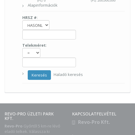
(Ft).
0
(Ft).
200,000,000
Alapinformációk
HRSZ #
:
Telekméret
:
Haladó keresés
Keresés
REVO-PRO ÜZLETI PARK
KAPCSOLATFELVÉTEL
KFT.
Revo-Pro Kft.
Revo-Pro
Győrtől 5 km-re lévő
eladó telkek. Válassza ki