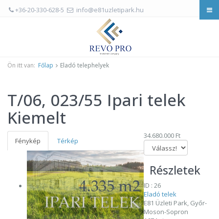
+36-20-330-628-5
info@e81uzletipark.hu
Ön itt van:
Főlap
Eladó telephelyek
T/06, 023/55 Ipari telek
Kiemelt
34.680.000 Ft
Fénykép
Térkép
Részletek
ID : 26
Eladó telek
E81 Üzleti Park, Győr-
Moson-Sopron