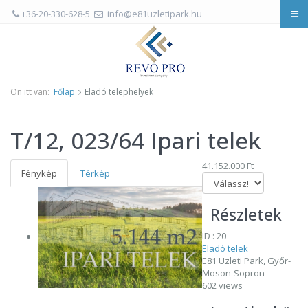
+36-20-330-628-5
info@e81uzletipark.hu
Ön itt van:
Főlap
Eladó telephelyek
T/12, 023/64 Ipari telek
41.152.000 Ft
Fénykép
Térkép
Részletek
ID : 20
Eladó telek
E81 Üzleti Park, Győr-
Moson-Sopron
602 views