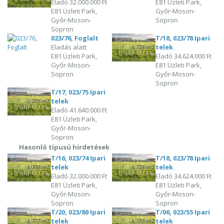
Eladó
32.000.000 Ft
E81 Üzleti Park,
E81 Üzleti Park,
Győr-Moson-
Győr-Moson-
Sopron
Sopron
023/76, Foglalt
T/18, 023/78 Ipari
Eladás alatt
telek
E81 Üzleti Park,
Eladó
34.624.000 Ft
Győr-Moson-
E81 Üzleti Park,
Sopron
Győr-Moson-
Sopron
T/17, 023/75 Ipari
telek
Eladó
41.640.000 Ft
E81 Üzleti Park,
Győr-Moson-
Sopron
Hasonló típusú hirdetések
T/16, 023/74 Ipari
T/18, 023/78 Ipari
telek
telek
Eladó
32.000.000 Ft
Eladó
34.624.000 Ft
E81 Üzleti Park,
E81 Üzleti Park,
Győr-Moson-
Győr-Moson-
Sopron
Sopron
T/20, 023/80 Ipari
T/06, 023/55 Ipari
telek
telek