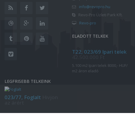
info@revopro.hu
Revo-Pro Üzleti Park Kft.
Revo-pro
ELADOTT TELKEK
T22, 023/69 Ipari telek
42.500.000 Ft
5.100 m2 Ipari telek 8000,- HUF/
m2 áron eladó
LEGFRISEBB TELKEINK
023/77, Foglalt
Hivjon
az árért
Copyright 2018 | Revotec Pro. Minden jog fenntartva.
Érdekelődő űrlap