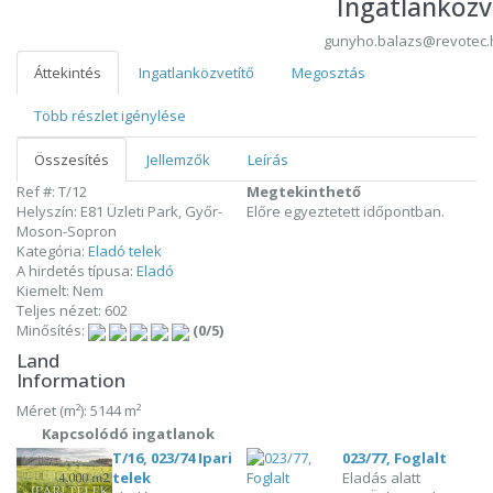
Ingatlanközv
gunyho.balazs@revotec.
Áttekintés
Ingatlanközvetítő
Megosztás
Több részlet igénylése
Összesítés
Jellemzők
Leírás
Ref #: T/12
Megtekinthető
Helyszín: E81 Üzleti Park, Győr-
Előre egyeztetett időpontban.
Moson-Sopron
Kategória:
Eladó telek
A hirdetés típusa:
Eladó
Kiemelt: Nem
Teljes nézet: 602
Minősítés:
(0/5)
Land
Information
Méret (m²): 5144 m²
Kapcsolódó ingatlanok
T/16, 023/74 Ipari
023/77, Foglalt
telek
Eladás alatt