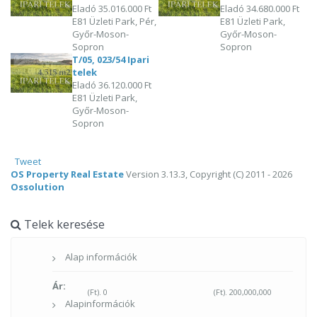
Eladó
35.016.000 Ft
Eladó
34.680.000 Ft
E81 Üzleti Park, Pér,
E81 Üzleti Park,
Győr-Moson-
Győr-Moson-
Sopron
Sopron
T/05, 023/54 Ipari
telek
Eladó
36.120.000 Ft
E81 Üzleti Park,
Győr-Moson-
Sopron
Tweet
OS Property Real Estate
Version 3.13.3, Copyright (C) 2011 - 2026
Ossolution
Telek keresése
Alap információk
Ár:
(Ft).
0
(Ft).
200,000,000
Alapinformációk