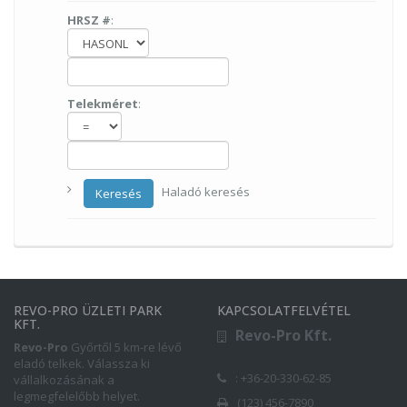
HRSZ #
:
Telekméret
:
Haladó keresés
Keresés
REVO-PRO ÜZLETI PARK
KAPCSOLATFELVÉTEL
KFT.
Revo-Pro Kft.
Revo-Pro
Győrtől 5 km-re lévő
eladó telkek. Válassza ki
: +36-20-330-62-85
vállalkozásának a
legmegfelelőbb helyet.
(123) 456-7890