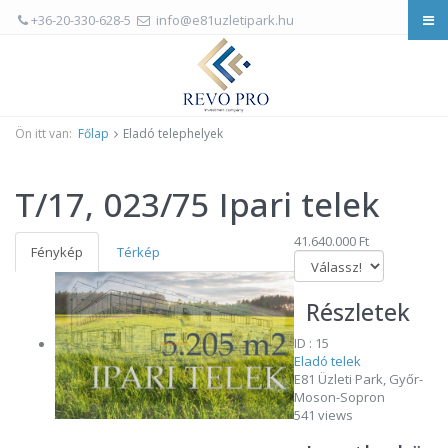
+36-20-330-628-5
info@e81uzletipark.hu
Ön itt van:
Főlap
Eladó telephelyek
T/17, 023/75 Ipari telek
41.640.000 Ft
Fénykép
Térkép
Részletek
ID : 15
Eladó telek
E81 Üzleti Park, Győr-
Moson-Sopron
541 views