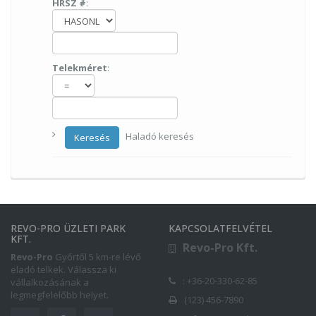
HRSZ #
:
Telekméret
:
Haladó keresés
Keresés
REVO-PRO ÜZLETI PARK
KAPCSOLATFELVÉTEL
KFT.
Revo-Pro Kft.
Revo-Pro
Győrtől 5 km-re lévő
eladó telkek. Válassza ki
: +36-20-330-62-85
vállalkozásának a
legmegfelelőbb helyet.
(123) 456-7890