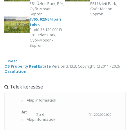
E81 Üzleti Park, Pér,
E81 Üzleti Park,
Győr-Moson-
Győr-Moson-
Sopron
Sopron
T/05, 023/54 Ipari
telek
Eladó
36.120.000 Ft
E81 Üzleti Park,
Győr-Moson-
Sopron
Tweet
OS Property Real Estate
Version 3.13.3, Copyright (C) 2011 - 2026
Ossolution
Telek keresése
Alap információk
Ár:
(Ft).
0
(Ft).
200,000,000
Alapinformációk