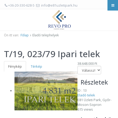
+36-20-330-628-5
info@e81uzletipark.hu
Ön itt van:
Főlap
Eladó telephelyek
T/19, 023/79 Ipari telek
38.648.000 Ft
Fénykép
Térkép
Részletek
ID : 13
Eladó telek
E81 Üzleti Park, Győr-
Moson-Sopron
615 views