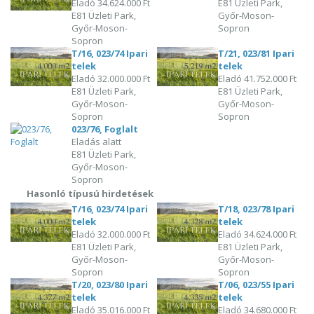
Eladó
34.624.000 Ft
E81 Üzleti Park,
E81 Üzleti Park,
Győr-Moson-
Győr-Moson-
Sopron
Sopron
T/16, 023/74 Ipari
T/21, 023/81 Ipari
telek
telek
Eladó
32.000.000 Ft
Eladó
41.752.000 Ft
E81 Üzleti Park,
E81 Üzleti Park,
Győr-Moson-
Győr-Moson-
Sopron
Sopron
023/76, Foglalt
Eladás alatt
E81 Üzleti Park,
Győr-Moson-
Sopron
Hasonló típusú hirdetések
T/16, 023/74 Ipari
T/18, 023/78 Ipari
telek
telek
Eladó
32.000.000 Ft
Eladó
34.624.000 Ft
E81 Üzleti Park,
E81 Üzleti Park,
Győr-Moson-
Győr-Moson-
Sopron
Sopron
T/20, 023/80 Ipari
T/06, 023/55 Ipari
telek
telek
Eladó
35.016.000 Ft
Eladó
34.680.000 Ft