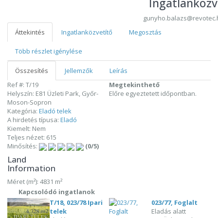
Ingatlanközv
gunyho.balazs@revotec.
Áttekintés
Ingatlanközvetítő
Megosztás
Több részlet igénylése
Összesítés
Jellemzők
Leírás
Ref #: T/19
Megtekinthető
Helyszín: E81 Üzleti Park, Győr-
Előre egyeztetett időpontban.
Moson-Sopron
Kategória:
Eladó telek
A hirdetés típusa:
Eladó
Kiemelt: Nem
Teljes nézet: 615
Minősítés:
(0/5)
Land
Information
Méret (m²): 4831 m²
Kapcsolódó ingatlanok
T/18, 023/78 Ipari
023/77, Foglalt
telek
Eladás alatt