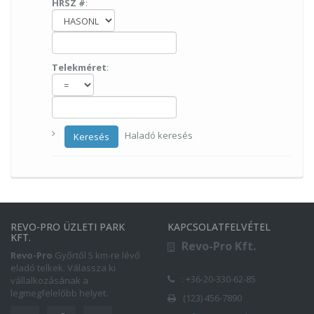
HRSZ #
:
Telekméret
:
Haladó keresés
Keresés
REVO-PRO ÜZLETI PARK
KAPCSOLATFELVÉTEL
KFT.
Revo-Pro Kft.
Revo-Pro
Győrtől 5 km-re lévő
eladó telkek. Válassza ki
: +36-20-330-62-85
vállalkozásának a
legmegfelelőbb helyet.
(123) 456-7890