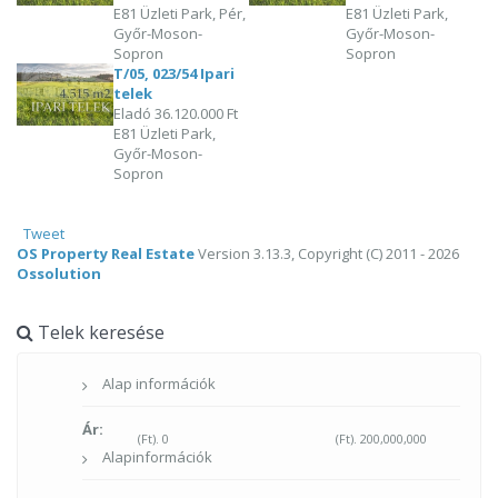
E81 Üzleti Park, Pér,
E81 Üzleti Park,
Győr-Moson-
Győr-Moson-
Sopron
Sopron
T/05, 023/54 Ipari
telek
Eladó
36.120.000 Ft
E81 Üzleti Park,
Győr-Moson-
Sopron
Tweet
OS Property Real Estate
Version 3.13.3, Copyright (C) 2011 - 2026
Ossolution
Telek keresése
Alap információk
Ár:
(Ft).
0
(Ft).
200,000,000
Alapinformációk