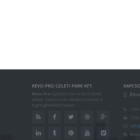
REVO-PRO ÜZLETI PARK KFT.
KAPCSO
Revo-Pro
Győrtől 5 km-re lévő eladó
Revo
telkek. Válassza ki vállalkozásának a
legmegfelelőbb helyet.
: +36
(123)
info
Revo-