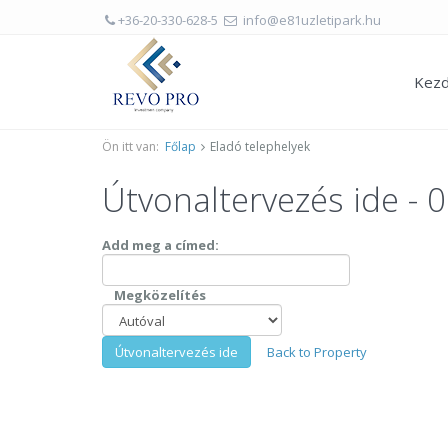
+36-20-330-628-5
info@e81uzletipark.hu
Kezd
Ön itt van:
Főlap
Eladó telephelyek
Útvonaltervezés ide - 0
Add meg a címed:
Megközelítés
Back to Property