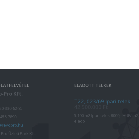
LATFELVÉTEL
ELADOTT TELKEK
-Pro Kft.
T22, 023/69 Ipari telek
42.500.000 Ft
-20-330-62-85
5.100 m2 Ipari telek 8000,- HUF/ m2
 456-7890
eladó
@revopro.hu
Pro Üzleti Park Kft.