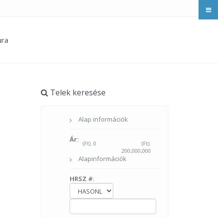
ura
Telek keresése
Alap információk
Ár:
(Ft).
0
(Ft).
200,000,000
Alapinformációk
HRSZ #
: