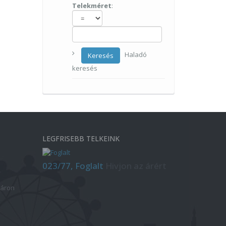
Telekméret
:
Haladó
Keresés
keresés
LEGFRISEBB TELKEINK
023/77, Foglalt
Hivjon az árért
 áron