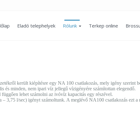
őlap
Eladó telephelyek
Rólunk
Terkep online
Bross
tékről került kiépítésre egy NA 100 csatlakozás, mely igény szerint b
is és minden, nem ipari víz jellegű vízigényére számítottan elegendő.
ól függően lehet számolni az ivóvíz kapacitás egy részével.
ra – 3,75 l/sec) igényt számoltunk. A meglévő NA100 csatlakozás ezt a 