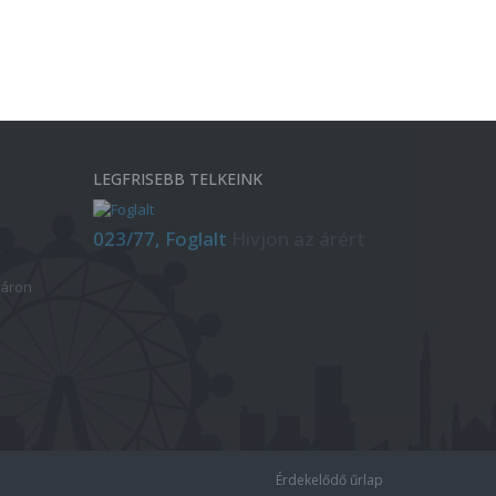
LEGFRISEBB TELKEINK
023/77, Foglalt
Hivjon az árért
 áron
Érdekelődő űrlap