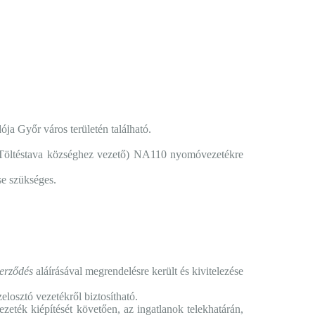
ja Győr város területén található.
ő (Töltéstava községhez vezető) NA110 nyomóvezetékre
se szükséges.
zerződés
aláírásával megrendelésre került és kivitelezése
losztó vezetékről biztosítható.
k kiépítését követően, az ingatlanok telekhatárán,