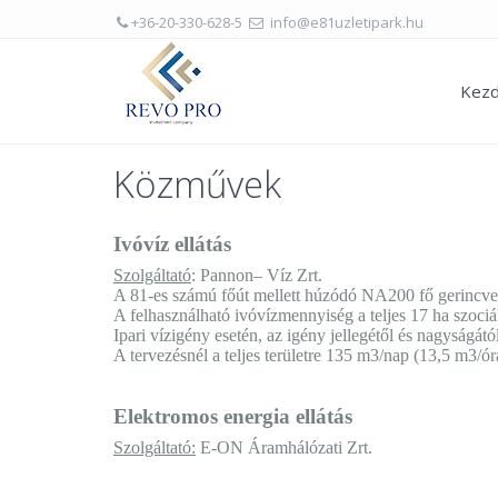
+36-20-330-628-5
info@e81uzletipark.hu
Kezd
Közművek
Ivóvíz ellátás
Szolgáltató
: Pannon– Víz Zrt.
A 81-es számú főút mellett húzódó NA200 fő gerincveze
A felhasználható ivóvízmennyiség a teljes 17 ha szociál
Ipari vízigény esetén, az igény jellegétől és nagyságát
A tervezésnél a teljes területre 135 m3/nap (13,5 m3/ó
Elektromos energia ellátás
Szolgáltató:
E-ON Áramhálózati Zrt.