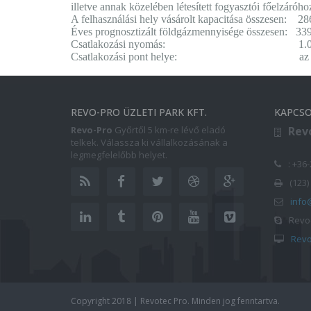
illetve annak közelében létesített fogyasztói főelzáróho
A felhasználási hely vásárolt kapacitása összesen: 28
Éves prognosztizált földgázmennyisége összesen: 33
Csatlakozási nyomás: 1.0 – 4
Csatlakozási pont helye: az ingatlan
REVO-PRO ÜZLETI PARK KFT.
KAPCSO
Revo-Pro
Győrtől 5 km-re lévő eladó
Revo
telkek. Válassza ki vállalkozásának a
legmegfelelőbb helyet.
: +36
(123)
info
Revo-
Revo
Copyright 2018 | Revotec Pro. Minden jog fenntartva.