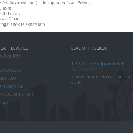
z (csatlakozási pont) való kapcsolódással történik.
6 m³/h
9 000 m³/év
.0 bar
ok telekhatárain
LATFELVÉTEL
ELADOTT TELKEK
-Pro Kft.
T22, 023/69 Ipari telek
42.500.000 Ft
-20-330-62-85
5.100 m2 Ipari telek 8000,- HUF/ m2
 456-7890
eladó
@revopro.hu
Pro Üzleti Park Kft.
-pro