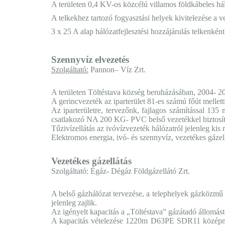
A területen 0,4 KV-os közcélú villamos földkábeles hál
A telkekhez tartozó fogyasztási helyek kivitelezése a v
3 x 25 A alap hálózatfejlesztési hozzájárulás telkenként
Szennyvíz elvezetés
Szolgáltató:
Pannon– Víz Zrt.
A területen Töltéstava község beruházásában, 2004- 200
A gerincvezeték az iparterület 81-es számú főút mellett
Az iparterületre, tervezőnk, fajlagos számítással 1
csatlakozó NA 200 KG- PVC belső vezetékkel biztosított
Tűzivízellátás az ivóvízvezeték hálózatról jelenleg ki
Elektromos energia, ivó- és szennyvíz, vezetékes gázel
Vezetékes gázellátás
Szolgáltató:
Égáz- Dégáz Földgázellátó Zrt.
A belső gázhálózat tervezése, a telephelyek gázközmű 
jelenleg zajlik.
Az igényelt kapacitás a „Töltéstava” gázátadó állomást
A kapacitás vételezése 1220m D63PE SDR11 középnyo