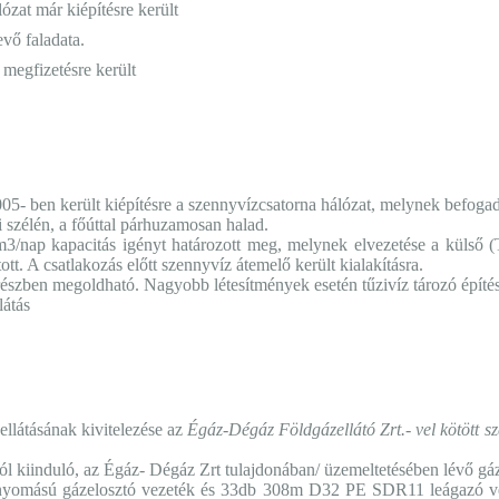
ózat már kiépítésre került
evő faladata.
 megfizetésre került
5- ben került kiépítésre a szennyvízcsatorna hálózat, melynek befogadó
i szélén, a főúttal párhuzamosan halad.
35 m3/nap kapacitás igényt határozott meg, melynek elvezetése a küls
. A csatlakozás előtt szennyvíz átemelő került kialakításra.
s részben megoldható. Nagyobb létesítmények esetén tűzivíz tározó építé
látás
ellátásának kivitelezése az
Égáz-Dégáz Földgázellátó Zrt.- vel kötött s
ól kiinduló, az Égáz- Dégáz Zrt tulajdonában/ üzemeltetésében lévő gáze
mású gázelosztó vezeték és 33db 308m D32 PE SDR11 leágazó vezeté