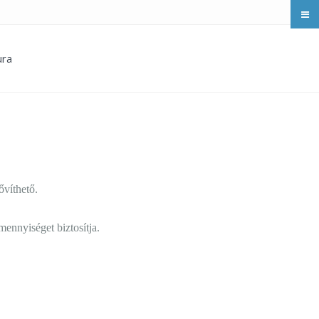
ura
ővíthető.
mennyiséget biztosítja.