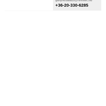
gunyho.balazs@revotec.hu
+36-20-330-6285