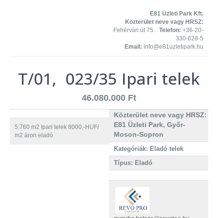
E81 Üzleti Park Kft.
Közterület neve vagy HRSZ:
Fehérvári út 75.
Telefon:
+36-20-
330-628-5
Email:
info@e81uzletipark.hu
T/01, 023/35 Ipari telek
46.080.000 Ft
Közterület neve vagy HRSZ:
E81 Üzleti Park, Győr-
5.760 m2 Ipari telek 8000,-HUF/
Moson-Sopron
m2 áron eladó
Kategóriák: Eladó telek
Típus: Eladó