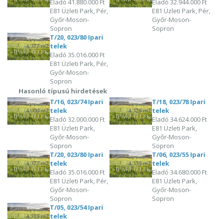
Eladó
41.880.000 Ft
Eladó
32.944.000 Ft
E81 Üzleti Park, Pér,
E81 Üzleti Park, Pér,
Győr-Moson-
Győr-Moson-
Sopron
Sopron
T/20, 023/80 Ipari
telek
Eladó
35.016.000 Ft
E81 Üzleti Park, Pér,
Győr-Moson-
Sopron
Hasonló típusú hirdetések
T/16, 023/74 Ipari
T/18, 023/78 Ipari
telek
telek
Eladó
32.000.000 Ft
Eladó
34.624.000 Ft
E81 Üzleti Park,
E81 Üzleti Park,
Győr-Moson-
Győr-Moson-
Sopron
Sopron
T/20, 023/80 Ipari
T/06, 023/55 Ipari
telek
telek
Eladó
35.016.000 Ft
Eladó
34.680.000 Ft
E81 Üzleti Park, Pér,
E81 Üzleti Park,
Győr-Moson-
Győr-Moson-
Sopron
Sopron
T/05, 023/54 Ipari
telek