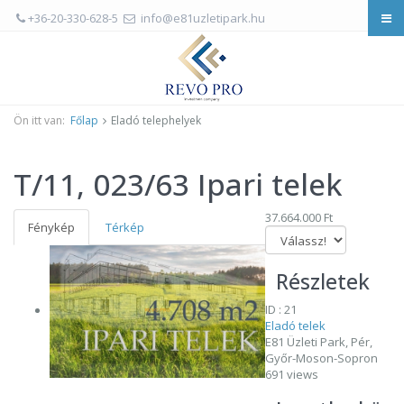
+36-20-330-628-5
info@e81uzletipark.hu
Ön itt van:
Főlap
Eladó telephelyek
T/11, 023/63 Ipari telek
37.664.000 Ft
Fénykép
Térkép
Részletek
ID : 21
Eladó telek
E81 Üzleti Park, Pér,
Győr-Moson-Sopron
691 views