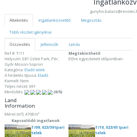
Ingatlanközv
gunyho.balazs@revotec.
Áttekintés
Ingatlanközvetítő
Megosztás
Több részlet igénylése
Összesítés
Jellemzők
Leírás
Ref #: T/11
Megtekinthető
Helyszín: E81 Üzleti Park, Pér,
Előre egyeztetett időpontban.
Győr-Moson-Sopron
Kategória:
Eladó telek
A hirdetés típusa:
Eladó
Kiemelt: Nem
Teljes nézet: 691
Minősítés:
(0/5)
Land
Information
Méret (m²): 4708 m²
Kapcsolódó ingatlanok
T/09, 023/59 Ipari
T/10, 023/61 Ipari
telek
telek