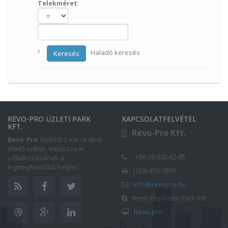
Telekméret
:
Haladó keresés
Keresés
REVO-PRO ÜZLETI PARK
KAPCSOLATFELVÉTEL
KFT.
Revo-Pro Kft.
Revo-Pro
Győrtől 5 km-re lévő
eladó telkek. Válassza ki
: +36-20-330-62-85
vállalkozásának a
legmegfelelőbb helyet.
(123) 456-7890
info@revopro.hu
Revo-Pro Üzleti Park Kft.
Revo-pro